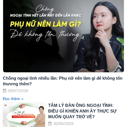
Chồng ngoại tình nhiều lần: Phụ nữ nên làm gì để không tổn
thương thêm?
08/07/2026
Đọc thêm »
TÂM LÝ ĐÀN ÔNG NGOẠI TÌNH:
ĐIỀU GÌ KHIẾN ANH ẤY THỰC SỰ
MUỐN QUAY TRỞ VỀ?
30/06/2026