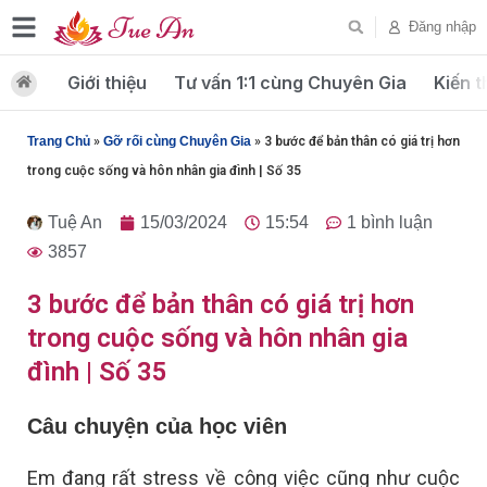
Đăng nhập
Giới thiệu
Tư vấn 1:1 cùng Chuyên Gia
Kiến t
Trang Chủ
»
Gỡ rối cùng Chuyên Gia
»
3 bước để bản thân có giá trị hơn
trong cuộc sống và hôn nhân gia đình | Số 35
Tuệ An
15/03/2024
15:54
1 bình luận
3857
3 bước để bản thân có giá trị hơn
trong cuộc sống và hôn nhân gia
đình | Số 35
Câu chuyện của học viên
Em đang rất stress về công việc cũng như cuộc