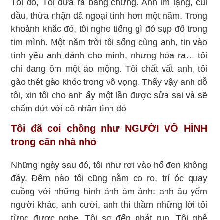
Tối đó, Tôi đưa ra bằng chứng. Anh im lặng, cúi
đầu, thừa nhận đã ngoại tình hơn một năm. Trong
khoảnh khắc đó, tôi nghe tiếng gì đó sụp đổ trong
tim mình. Một năm trời tôi sống cùng anh, tin vào
tình yêu anh dành cho mình, nhưng hóa ra… tôi
chỉ đang ôm một ảo mộng. Tôi chất vất anh, tôi
gào thét gào khóc trong vô vọng. Thấy vậy anh dỗ
tôi, xin tôi cho anh ấy một lần được sửa sai và sẽ
chấm dứt với cô nhân tình đó
Tôi đã coi chồng như NGƯỜI VÔ HÌNH
trong căn nhà nhỏ
Những ngày sau đó, tôi như rơi vào hố đen không
đáy. Đêm nào tôi cũng nằm co ro, trí óc quay
cuồng với những hình ảnh ám ảnh: anh âu yếm
người khác, anh cười, anh thì thầm những lời tôi
từng được nghe. Tôi sợ đến phát run. Tôi ghê