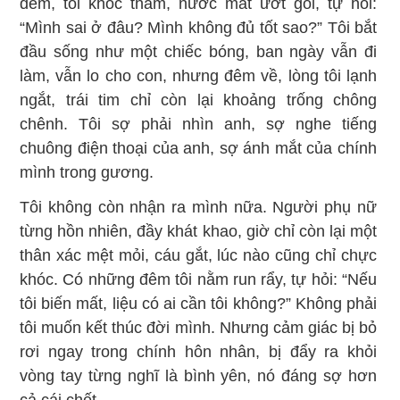
đêm, tôi khóc thầm, nước mắt ướt gối, tự hỏi:
“Mình sai ở đâu? Mình không đủ tốt sao?” Tôi bắt
đầu sống như một chiếc bóng, ban ngày vẫn đi
làm, vẫn lo cho con, nhưng đêm về, lòng tôi lạnh
ngắt, trái tim chỉ còn lại khoảng trống chông
chênh. Tôi sợ phải nhìn anh, sợ nghe tiếng
chuông điện thoại của anh, sợ ánh mắt của chính
mình trong gương.
Tôi không còn nhận ra mình nữa. Người phụ nữ
từng hồn nhiên, đầy khát khao, giờ chỉ còn lại một
thân xác mệt mỏi, cáu gắt, lúc nào cũng chỉ chực
khóc. Có những đêm tôi nằm run rẩy, tự hỏi: “Nếu
tôi biến mất, liệu có ai cần tôi không?” Không phải
tôi muốn kết thúc đời mình. Nhưng cảm giác bị bỏ
rơi ngay trong chính hôn nhân, bị đẩy ra khỏi
vòng tay từng nghĩ là bình yên, nó đáng sợ hơn