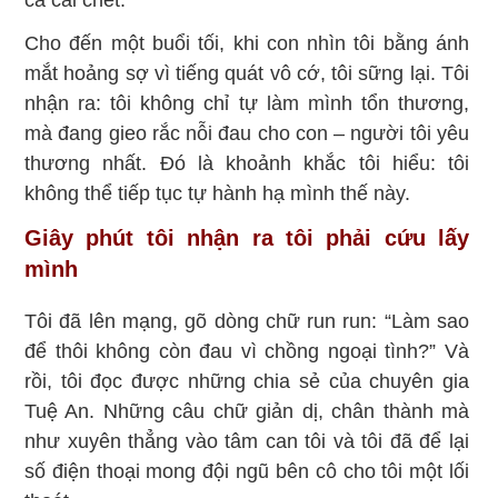
cả cái chết.
Cho đến một buổi tối, khi con nhìn tôi bằng ánh
mắt hoảng sợ vì tiếng quát vô cớ, tôi sững lại. Tôi
nhận ra: tôi không chỉ tự làm mình tổn thương,
mà đang gieo rắc nỗi đau cho con – người tôi yêu
thương nhất. Đó là khoảnh khắc tôi hiểu: tôi
không thể tiếp tục tự hành hạ mình thế này.
Giây phút tôi nhận ra tôi phải cứu lấy
mình
Tôi đã lên mạng, gõ dòng chữ run run: “Làm sao
để thôi không còn đau vì chồng ngoại tình?” Và
rồi, tôi đọc được những chia sẻ của chuyên gia
Tuệ An. Những câu chữ giản dị, chân thành mà
như xuyên thẳng vào tâm can tôi và tôi đã để lại
số điện thoại mong đội ngũ bên cô cho tôi một lối