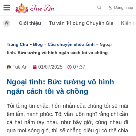
Đăng nhập
Giới thiệu
Tư vấn 1:1 cùng Chuyên Gia
Kiến t
Trang Chủ
»
Blog
»
Câu chuyện chữa lành
»
Ngoại
tình: Bức tường vô hình ngăn cách tôi và chồng
Tuệ An
01/07/2025
07:37
Ngoại tình: Bức tường vô hình
ngăn cách tôi và chồng
Tôi từng tin chắc, hôn nhân của chúng tôi sẽ mãi
êm ấm, hạnh phúc. Tôi vẫn luôn nghĩ rằng chỉ cần
cả hai nắm tay nhau như bây giờ, cùng nhau đi
qua mọi sóng gió, thì sẽ chẳng điều gì có thể chia