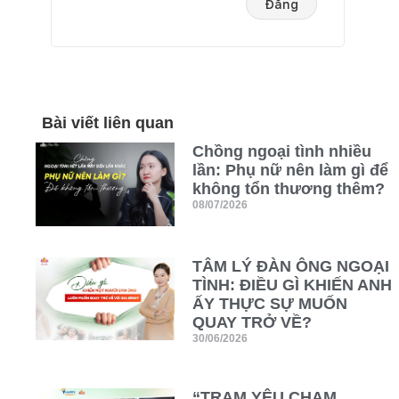
Bài viết liên quan
Chồng ngoại tình nhiều
lần: Phụ nữ nên làm gì để
không tổn thương thêm?
08/07/2026
TÂM LÝ ĐÀN ÔNG NGOẠI
TÌNH: ĐIỀU GÌ KHIẾN ANH
ẤY THỰC SỰ MUỐN
QUAY TRỞ VỀ?
30/06/2026
“TRẠM YÊU CHẠM