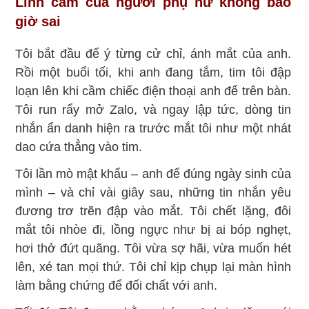
Linh cảm của người phụ nữ không bao
giờ sai
Tôi bắt đầu để ý từng cử chỉ, ánh mắt của anh.
Rồi một buổi tối, khi anh đang tắm, tim tôi đập
loạn lên khi cầm chiếc điện thoại anh để trên bàn.
Tôi run rẩy mở Zalo, và ngay lập tức, dòng tin
nhắn ẩn danh hiện ra trước mắt tôi như một nhát
dao cứa thẳng vào tim.
Tôi lần mò mật khẩu – anh để đúng ngày sinh của
mình – và chỉ vài giây sau, những tin nhắn yêu
đương trơ trẽn đập vào mắt. Tôi chết lặng, đôi
mắt tôi nhòe đi, lồng ngực như bị ai bóp nghẹt,
hơi thở đứt quãng. Tôi vừa sợ hãi, vừa muốn hét
lên, xé tan mọi thứ. Tôi chỉ kịp chụp lại màn hình
làm bằng chứng để đối chất với anh.