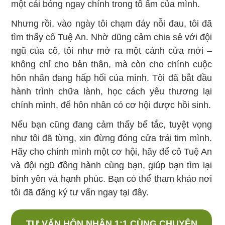
một cái bóng ngay chính trong tổ ấm của mình.
Nhưng rồi, vào ngày tôi chạm đáy nỗi đau, tôi đã
tìm thấy cô Tuệ An. Nhờ dũng cảm chia sẻ với đội
ngũ của cô, tôi như mở ra một cánh cửa mới –
không chỉ cho bản thân, mà còn cho chính cuộc
hôn nhân đang hấp hối của mình. Tôi đã bắt đầu
hành trình chữa lành, học cách yêu thương lại
chính mình, để hôn nhân có cơ hội được hồi sinh.
Nếu bạn cũng đang cảm thấy bế tắc, tuyệt vọng
như tôi đã từng, xin đừng đóng cửa trái tim mình.
Hãy cho chính mình một cơ hội, hãy để cô Tuệ An
và đội ngũ đồng hành cùng bạn, giúp bạn tìm lại
bình yên và hạnh phúc. Bạn có thể tham khảo nơi
tôi đã đăng ký tư vấn ngay tại đây.
TƯ VẤN HÔN NHÂN 1:1 CÙNG CHUYÊN