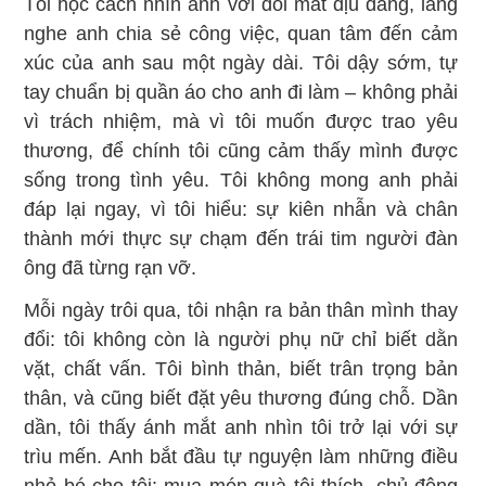
Tôi học cách nhìn anh với đôi mắt dịu dàng, lắng
nghe anh chia sẻ công việc, quan tâm đến cảm
xúc của anh sau một ngày dài. Tôi dậy sớm, tự
tay chuẩn bị quần áo cho anh đi làm – không phải
vì trách nhiệm, mà vì tôi muốn được trao yêu
thương, để chính tôi cũng cảm thấy mình được
sống trong tình yêu. Tôi không mong anh phải
đáp lại ngay, vì tôi hiểu: sự kiên nhẫn và chân
thành mới thực sự chạm đến trái tim người đàn
ông đã từng rạn vỡ.
Mỗi ngày trôi qua, tôi nhận ra bản thân mình thay
đổi: tôi không còn là người phụ nữ chỉ biết dằn
vặt, chất vấn. Tôi bình thản, biết trân trọng bản
thân, và cũng biết đặt yêu thương đúng chỗ. Dần
dần, tôi thấy ánh mắt anh nhìn tôi trở lại với sự
trìu mến. Anh bắt đầu tự nguyện làm những điều