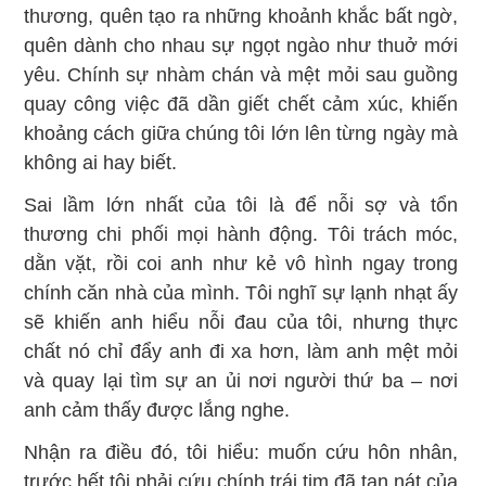
thương, quên tạo ra những khoảnh khắc bất ngờ,
quên dành cho nhau sự ngọt ngào như thuở mới
yêu. Chính sự nhàm chán và mệt mỏi sau guồng
quay công việc đã dần giết chết cảm xúc, khiến
khoảng cách giữa chúng tôi lớn lên từng ngày mà
không ai hay biết.
Sai lầm lớn nhất của tôi là để nỗi sợ và tổn
thương chi phối mọi hành động. Tôi trách móc,
dằn vặt, rồi coi anh như kẻ vô hình ngay trong
chính căn nhà của mình. Tôi nghĩ sự lạnh nhạt ấy
sẽ khiến anh hiểu nỗi đau của tôi, nhưng thực
chất nó chỉ đẩy anh đi xa hơn, làm anh mệt mỏi
và quay lại tìm sự an ủi nơi người thứ ba – nơi
anh cảm thấy được lắng nghe.
Nhận ra điều đó, tôi hiểu: muốn cứu hôn nhân,
trước hết tôi phải cứu chính trái tim đã tan nát của