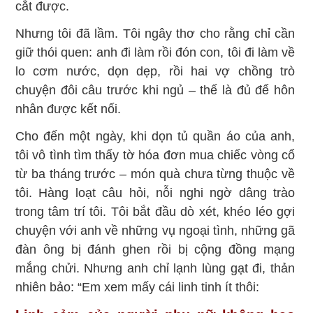
cắt được.
Nhưng tôi đã lầm. Tôi ngây thơ cho rằng chỉ cần
giữ thói quen: anh đi làm rồi đón con, tôi đi làm về
lo cơm nước, dọn dẹp, rồi hai vợ chồng trò
chuyện đôi câu trước khi ngủ – thế là đủ để hôn
nhân được kết nối.
Cho đến một ngày, khi dọn tủ quần áo của anh,
tôi vô tình tìm thấy tờ hóa đơn mua chiếc vòng cổ
từ ba tháng trước – món quà chưa từng thuộc về
tôi. Hàng loạt câu hỏi, nỗi nghi ngờ dâng trào
trong tâm trí tôi. Tôi bắt đầu dò xét, khéo léo gợi
chuyện với anh về những vụ ngoại tình, những gã
đàn ông bị đánh ghen rồi bị cộng đồng mạng
mắng chửi. Nhưng anh chỉ lạnh lùng gạt đi, thản
nhiên bảo: “Em xem mấy cái linh tinh ít thôi: