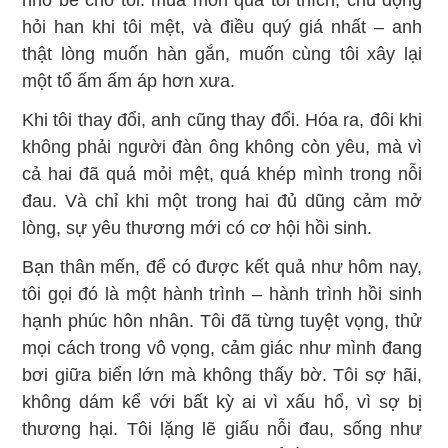
nhỏ bé cho tôi: mua món quà tôi thích, chủ động
hỏi han khi tôi mệt, và điều quý giá nhất – anh
thật lòng muốn hàn gắn, muốn cùng tôi xây lại
một tổ ấm ấm áp hơn xưa.
Khi tôi thay đổi, anh cũng thay đổi. Hóa ra, đôi khi
không phải người đàn ông không còn yêu, mà vì
cả hai đã quá mỏi mệt, quá khép mình trong nỗi
đau. Và chỉ khi một trong hai đủ dũng cảm mở
lòng, sự yêu thương mới có cơ hội hồi sinh.
Bạn thân mến, để có được kết quả như hôm nay,
tôi gọi đó là một hành trình – hành trình hồi sinh
hạnh phúc hôn nhân. Tôi đã từng tuyệt vọng, thử
mọi cách trong vô vọng, cảm giác như mình đang
bơi giữa biển lớn mà không thấy bờ. Tôi sợ hãi,
không dám kể với bất kỳ ai vì xấu hổ, vì sợ bị
thương hại. Tôi lặng lẽ giấu nỗi đau, sống như