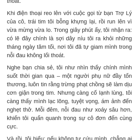
thoát.
Khi điện thoại reo lên với cuộc gọi từ bạn Trợ Lý
của cô, trái tim tôi bỗng khựng lại, rồi run lên vì
vừa mừng vừa lo. Trong giây phút ấy, tôi nhận ra:
có lẽ đây chính là sợi dây níu tôi ra khỏi những
tháng ngày tăm tối, nơi tôi đã tự giam mình trong
nỗi đau không lối thoát.
Nghe bạn chia sẻ, tôi như nhìn thấy chính mình
suốt thời gian qua – một người phụ nữ đầy tổn
thương, luôn tin rằng trừng phạt chồng sẽ làm dịu
cơn giận trong tim. Nhưng càng cố lạnh lùng, tôi
càng thấy mình lạc lõng, tuyệt vọng, ám ảnh đến
nghẹt thở. Mỗi đêm, nỗi đau như xoáy sâu hơn,
khiến tôi quẩn quanh trong sự cô đơn đến cùng
cực.
Và rồi, tôi hiểu: nếu không tự cứu mình, chẳng ai