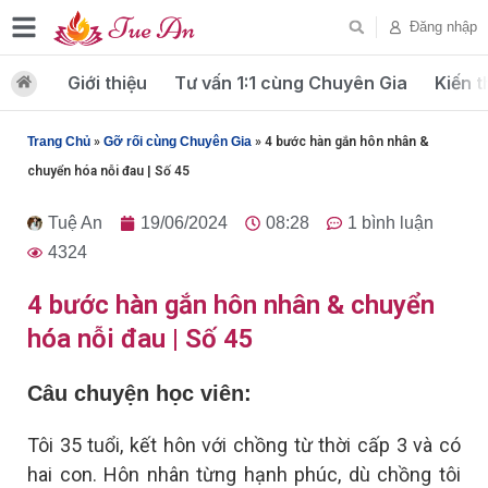
Đăng nhập
Giới thiệu
Tư vấn 1:1 cùng Chuyên Gia
Kiến t
Trang Chủ
»
Gỡ rối cùng Chuyên Gia
»
4 bước hàn gắn hôn nhân &
chuyển hóa nỗi đau | Số 45
Tuệ An
19/06/2024
08:28
1 bình luận
4324
4 bước hàn gắn hôn nhân & chuyển
hóa nỗi đau | Số 45
Câu chuyện học viên:
Tôi 35 tuổi, kết hôn với chồng từ thời cấp 3 và có
hai con. Hôn nhân từng hạnh phúc, dù chồng tôi