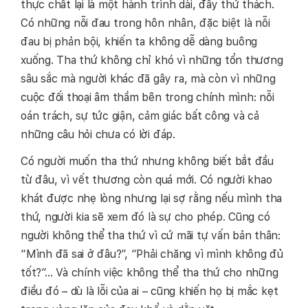
thực chất lại là một hành trình dài, đầy thử thách.
Có những nỗi đau trong hôn nhân, đặc biệt là nỗi
đau bị phản bội, khiến ta không dễ dàng buông
xuống. Tha thứ không chỉ khó vì những tổn thương
sâu sắc mà người khác đã gây ra, mà còn vì những
cuộc đối thoại âm thầm bên trong chính mình: nỗi
oán trách, sự tức giận, cảm giác bất công và cả
những câu hỏi chưa có lời đáp.
Có người muốn tha thứ nhưng không biết bắt đầu
từ đâu, vì vết thương còn quá mới. Có người khao
khát được nhẹ lòng nhưng lại sợ rằng nếu mình tha
thứ, người kia sẽ xem đó là sự cho phép. Cũng có
người không thể tha thứ vì cứ mãi tự vấn bản thân:
“Mình đã sai ở đâu?”, “Phải chăng vì mình không đủ
tốt?”… Và chính việc không thể tha thứ cho những
điều đó – dù là lỗi của ai – cũng khiến họ bị mắc kẹt