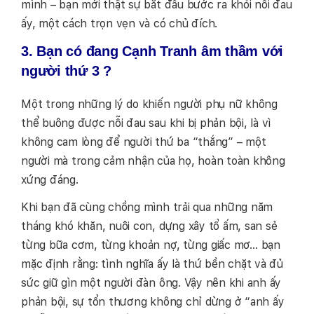
mình – bạn mới thật sự bắt đầu bước ra khỏi nỗi đau
ấy, một cách trọn vẹn và có chủ đích.
3. Bạn có đang Cạnh Tranh âm thầm với
người thứ 3 ?
Một trong những lý do khiến người phụ nữ không
thể buông được nỗi đau sau khi bị phản bội, là vì
không cam lòng để người thứ ba “thắng” – một
người mà trong cảm nhận của họ, hoàn toàn không
xứng đáng.
Khi bạn đã cùng chồng mình trải qua những năm
tháng khó khăn, nuôi con, dựng xây tổ ấm, san sẻ
từng bữa cơm, từng khoản nợ, từng giấc mơ… bạn
mặc định rằng: tình nghĩa ấy là thứ bền chặt và đủ
sức giữ gìn một người đàn ông. Vậy nên khi anh ấy
phản bội, sự tổn thương không chỉ dừng ở “anh ấy