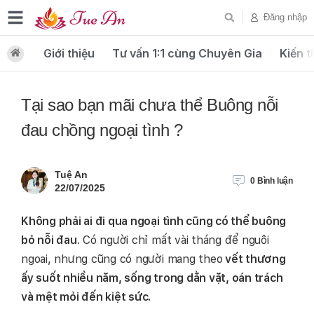
Đăng nhập
Giới thiệu
Tư vấn 1:1 cùng Chuyên Gia
Kiến t
Tại sao bạn mãi chưa thể Buông nỗi
đau chồng ngoại tình ?
Tuệ An
0
Bình luận
22/07/2025
Không phải ai đi qua ngoại tình cũng có thể buông
bỏ nỗi đau
. Có người chỉ mất vài tháng để nguôi
ngoai, nhưng cũng có người mang theo
vết thương
ấy suốt nhiều năm, sống trong dằn vặt, oán trách
và mệt mỏi đến kiệt sức.