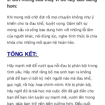
hơn:
Khi mong mỏi chờ đợi rồi mọi chuyện không như ý
khiến cho ta đau khổ, tuyệt vọng. Giảm bớt sự
mong cầu và sống bao dung hơn với những lỗi lầm
của người khác, nói đúng lúc, nghe tỉnh thức là chìa
khóa cho những mối quan hệ hoàn hảo.
TỔNG KẾT:
Hãy mạnh mẽ để vượt qua nỗi đau bị phản bội trong
tình yêu. Hãy nhớ rằng bố mẹ sinh bạn ra không
phải để bạn vì bất kỳ một người nào mà đau khổ,
gục ngã, rồi hủy hoại chính mình. Khi bị phản bội,
hãy nghĩ đó là bài học mà cuộc đời đã gửi đến cho
bạn để bạn rèn luyện sự mạnh mẽ, vươn lên trong
bạn, giúp bạn trở nên kiên cường hơn. Điều cuối