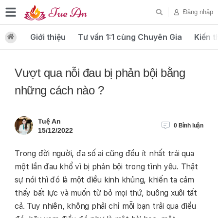
Đăng nhập
Giới thiệu
Tư vấn 1:1 cùng Chuyên Gia
Kiến t
Vượt qua nỗi đau bị phản bội bằng
những cách nào ?
Tuệ An
0
Bình luận
15/12/2022
Trong đời người, đa số ai cũng đều ít nhất trải qua
một lần đau khổ vì bị phản bội trong tình yêu. Thật
sự nói thì đó là một điều kinh khủng, khiến ta cảm
thấy bất lực và muốn từ bỏ mọi thứ, buông xuôi tất
cả. Tuy nhiên, không phải chỉ mỗi bạn trải qua điều