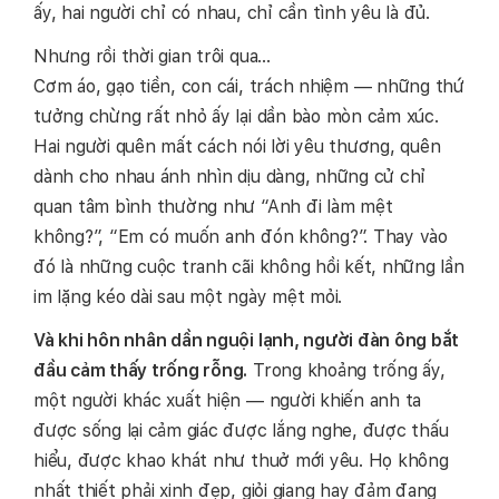
ấy, hai người chỉ có nhau, chỉ cần tình yêu là đủ.
Nhưng rồi thời gian trôi qua…
Cơm áo, gạo tiền, con cái, trách nhiệm — những thứ
tưởng chừng rất nhỏ ấy lại dần bào mòn cảm xúc.
Hai người quên mất cách nói lời yêu thương, quên
dành cho nhau ánh nhìn dịu dàng, những cử chỉ
quan tâm bình thường như “Anh đi làm mệt
không?”, “Em có muốn anh đón không?”. Thay vào
đó là những cuộc tranh cãi không hồi kết, những lần
im lặng kéo dài sau một ngày mệt mỏi.
Và khi hôn nhân dần nguội lạnh, người đàn ông bắt
đầu cảm thấy trống rỗng.
Trong khoảng trống ấy,
một người khác xuất hiện — người khiến anh ta
được sống lại cảm giác được lắng nghe, được thấu
hiểu, được khao khát như thuở mới yêu. Họ không
nhất thiết phải xinh đẹp, giỏi giang hay đảm đang