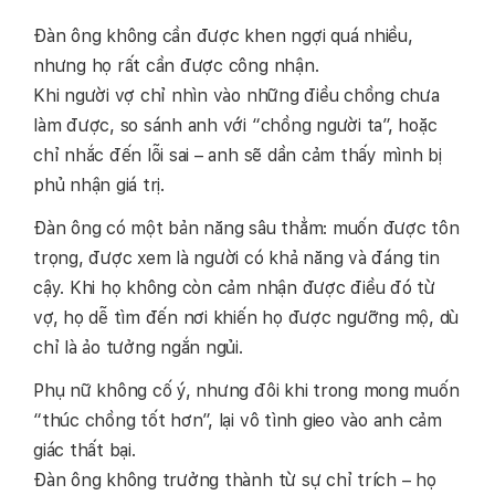
Đàn ông không cần được khen ngợi quá nhiều,
nhưng họ rất cần được công nhận.
Khi người vợ chỉ nhìn vào những điều chồng chưa
làm được, so sánh anh với “chồng người ta”, hoặc
chỉ nhắc đến lỗi sai – anh sẽ dần cảm thấy mình bị
phủ nhận giá trị.
Đàn ông có một bản năng sâu thẳm: muốn được tôn
trọng, được xem là người có khả năng và đáng tin
cậy. Khi họ không còn cảm nhận được điều đó từ
vợ, họ dễ tìm đến nơi khiến họ được ngưỡng mộ, dù
chỉ là ảo tưởng ngắn ngủi.
Phụ nữ không cố ý, nhưng đôi khi trong mong muốn
“thúc chồng tốt hơn”, lại vô tình gieo vào anh cảm
giác thất bại.
Đàn ông không trưởng thành từ sự chỉ trích – họ