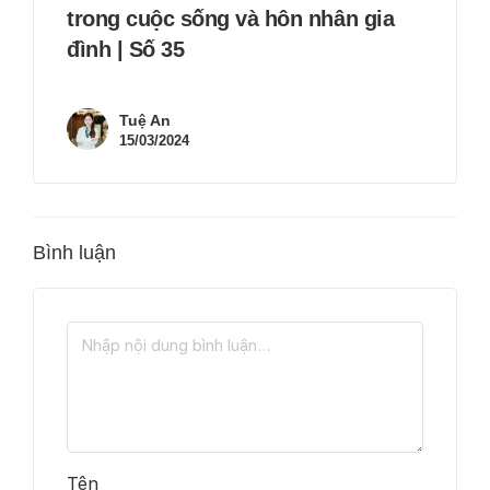
trong cuộc sống và hôn nhân gia
đình | Số 35
Tuệ An
15/03/2024
Bình luận
Tên