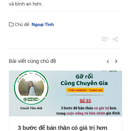
và bình an hơn.
Chủ đề:
Ngoại Tình
Bài viết cùng chủ đề
3 bước để bản thân có giá trị hơn