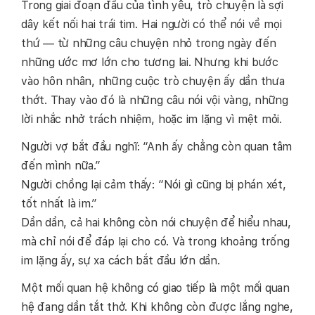
Trong giai đoạn đầu của tình yêu, trò chuyện là sợi
dây kết nối hai trái tim. Hai người có thể nói về mọi
thứ — từ những câu chuyện nhỏ trong ngày đến
những ước mơ lớn cho tương lai. Nhưng khi bước
vào hôn nhân, những cuộc trò chuyện ấy dần thưa
thớt. Thay vào đó là những câu nói vội vàng, những
lời nhắc nhở trách nhiệm, hoặc im lặng vì mệt mỏi.
Người vợ bắt đầu nghĩ: “Anh ấy chẳng còn quan tâm
đến mình nữa.”
Người chồng lại cảm thấy: “Nói gì cũng bị phán xét,
tốt nhất là im.”
Dần dần, cả hai không còn nói chuyện để hiểu nhau,
mà chỉ nói để đáp lại cho có. Và trong khoảng trống
im lặng ấy, sự xa cách bắt đầu lớn dần.
Một mối quan hệ không có giao tiếp là một mối quan
hệ đang dần tắt thở. Khi không còn được lắng nghe,