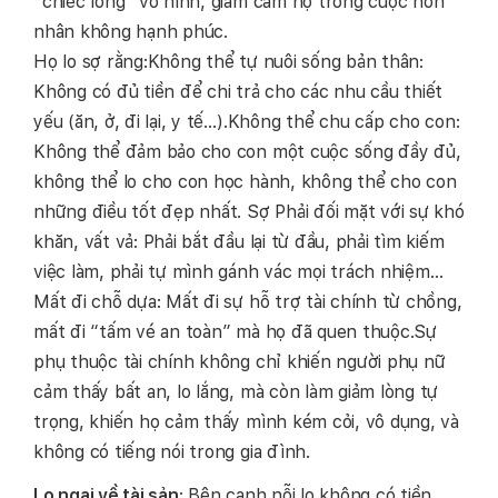
“chiếc lồng” vô hình, giam cầm họ trong cuộc hôn
nhân không hạnh phúc.
Họ lo sợ rằng:Không thể tự nuôi sống bản thân:
Không có đủ tiền để chi trả cho các nhu cầu thiết
yếu (ăn, ở, đi lại, y tế…).Không thể chu cấp cho con:
Không thể đảm bảo cho con một cuộc sống đầy đủ,
không thể lo cho con học hành, không thể cho con
những điều tốt đẹp nhất. Sợ Phải đối mặt với sự khó
khăn, vất vả: Phải bắt đầu lại từ đầu, phải tìm kiếm
việc làm, phải tự mình gánh vác mọi trách nhiệm…
Mất đi chỗ dựa: Mất đi sự hỗ trợ tài chính từ chồng,
mất đi “tấm vé an toàn” mà họ đã quen thuộc.Sự
phụ thuộc tài chính không chỉ khiến người phụ nữ
cảm thấy bất an, lo lắng, mà còn làm giảm lòng tự
trọng, khiến họ cảm thấy mình kém cỏi, vô dụng, và
không có tiếng nói trong gia đình.
Lo ngại về tài sản
: Bên cạnh nỗi lo không có tiền,