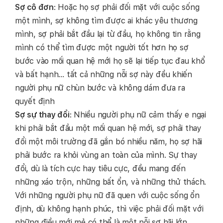
Sợ cô đơn
: Hoặc họ sợ phải đối mặt với cuộc sống
một mình, sợ không tìm được ai khác yêu thương
mình, sợ phải bắt đầu lại từ đầu, họ không tin rằng
mình có thể tìm được một người tốt hơn họ sợ
bước vào mối quan hệ mới họ sẽ lại tiếp tục đau khổ
và bất hạnh… tất cả những nỗi sợ này đều khiến
người phụ nữ chùn bước và không dám đưa ra
quyết định
Sợ sự thay đổi
: Nhiều người phụ nữ cảm thấy e ngại
khi phải bắt đầu một mối quan hệ mới, sợ phải thay
đổi một môi trường đã gắn bó nhiều năm, họ sợ hãi
phải bước ra khỏi vùng an toàn của mình. Sự thay
đổi, dù là tích cực hay tiêu cực, đều mang đến
những xáo trộn, những bất ổn, và những thử thách.
Với những người phụ nữ đã quen với cuộc sống ổn
định, dù không hạnh phúc, thì việc phải đối mặt với
những điều mới mẻ có thể là một nỗi sợ hãi lớn.