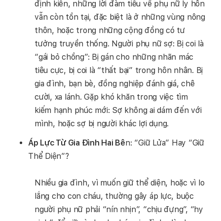
định kiến, những lời đàm tiếu về phụ nữ ly hôn
vẫn còn tồn tại, đặc biệt là ở những vùng nông
thôn, hoặc trong những cộng đồng có tư
tưởng truyền thống. Người phụ nữ sợ: Bị coi là
“gái bỏ chồng”: Bị gán cho những nhãn mác
tiêu cực, bị coi là “thất bại” trong hôn nhân. Bị
gia đình, bạn bè, đồng nghiệp đánh giá, chê
cười, xa lánh. Gặp khó khăn trong việc tìm
kiếm hạnh phúc mới: Sợ không ai dám đến với
mình, hoặc sợ bị người khác lợi dụng.
Áp Lực Từ Gia Đình Hai Bê
n: “Giữ Lửa” Hay “Giữ
Thể Diện”?
Nhiều gia đình, vì muốn giữ thể diện, hoặc vì lo
lắng cho con cháu, thường gây áp lực, buộc
người phụ nữ phải “nín nhịn”, “chịu đựng”, “hy