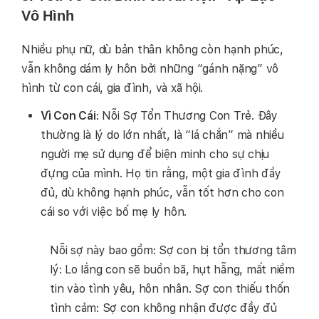
Vô Hình
Nhiều phụ nữ, dù bản thân không còn hạnh phúc,
vẫn không dám ly hôn bởi những “gánh nặng” vô
hình từ con cái, gia đình, và xã hội.
Vì Con Cái
: Nỗi Sợ Tổn Thương Con Trẻ. Đây
thường là lý do lớn nhất, là “lá chắn” mà nhiều
người mẹ sử dụng để biện minh cho sự chịu
đựng của mình. Họ tin rằng, một gia đình đầy
đủ, dù không hạnh phúc, vẫn tốt hơn cho con
cái so với việc bố mẹ ly hôn.
Nỗi sợ này bao gồm: Sợ con bị tổn thương tâm
lý: Lo lắng con sẽ buồn bã, hụt hẫng, mất niềm
tin vào tình yêu, hôn nhân. Sợ con thiếu thốn
tình cảm: Sợ con không nhận được đầy đủ