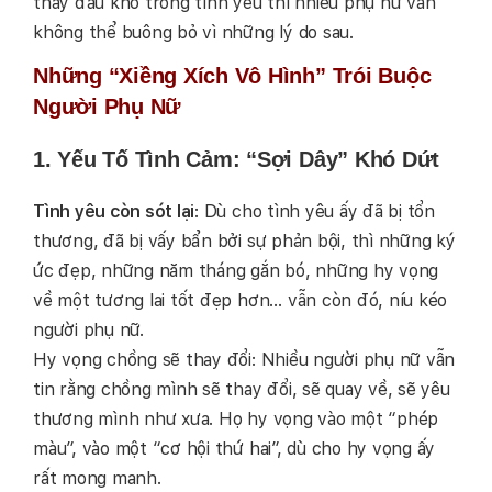
thấy đau khổ trong tình yêu thì nhiều phụ nữ vẫn
không thể buông bỏ vì những lý do sau.
Những “Xiềng Xích Vô Hình” Trói Buộc
Người Phụ Nữ
1. Yếu Tố Tình Cảm: “Sợi Dây” Khó Dứt
Tình yêu còn sót lại
: Dù cho tình yêu ấy đã bị tổn
thương, đã bị vấy bẩn bởi sự phản bội, thì những ký
ức đẹp, những năm tháng gắn bó, những hy vọng
về một tương lai tốt đẹp hơn… vẫn còn đó, níu kéo
người phụ nữ.
Hy vọng chồng sẽ thay đổi: Nhiều người phụ nữ vẫn
tin rằng chồng mình sẽ thay đổi, sẽ quay về, sẽ yêu
thương mình như xưa. Họ hy vọng vào một “phép
màu”, vào một “cơ hội thứ hai”, dù cho hy vọng ấy
rất mong manh.