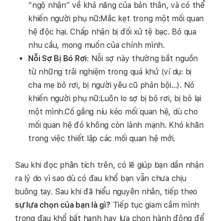
“ngộ nhận” về khả năng của bản thân, và có thể
khiến người phụ nữ:Mắc kẹt trong một mối quan
hệ độc hại. Chấp nhận bị đối xử tệ bạc. Bỏ qua
nhu cầu, mong muốn của chính mình.
Nỗi Sợ Bị Bỏ Rơi
: Nỗi sợ này thường bắt nguồn
từ những trải nghiệm trong quá khứ (ví dụ: bị
cha mẹ bỏ rơi, bị người yêu cũ phản bội…). Nó
khiến người phụ nữ:Luôn lo sợ bị bỏ rơi, bị bỏ lại
một mình.Cố gắng níu kéo mối quan hệ, dù cho
mối quan hệ đó không còn lành mạnh. Khó khăn
trong việc thiết lập các mối quan hệ mới.
Sau khi đọc phân tích trên, có lẽ giúp bạn dần nhận
ra lý do vì sao dù có đau khổ bạn vẫn chưa chịu
buông tay. Sau khi đã hiểu nguyên nhân, tiếp theo
sự lựa chọn của bạn là gì?
Tiếp tục giam cầm mình
trong đau khổ bất hạnh hay lựa chọn hành động để