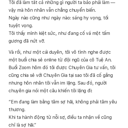
Tôi đã làm tất cả những gì người ta bảo phải làm —
vậy mà hôn nhân vẫn chẳng chuyển biến.
Ngày nào cũng như ngày nào: sáng hy vọng, tối
tuyệt vọng.
Tôi thấy mình kiệt sức, như đang cố vá một tấm
gương đã nứt vỡ.
Và rồi, như một cái duyên, tôi vô tình nghe được
một buổi chia sẻ online từ đội ngũ của cô Tuệ An.
Buổi Zoom hôm đó tôi được Chuyên Gia tư vấn, tôi
cũng chia sẻ với Chuyên Gia tại sao tôi đã cố gắng
nhưng hôn nhân tôi vẫn im lặng. Sau đó, người
chuyên gia nói một câu khiến tôi lặng đi:
“Em đang làm bằng tâm sợ hãi, không phải tâm yêu
thương.
Khi ta hành động từ nỗi sợ, điều ta nhận về cũng
chỉ là sợ hãi.”