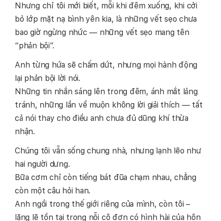
Nhưng chỉ tôi mới biết, mỗi khi đêm xuống, khi cởi
bỏ lớp mặt nạ bình yên kia, là những vết sẹo chưa
bao giờ ngừng nhức — những vết sẹo mang tên
“phản bội”.
Anh từng hứa sẽ chấm dứt, nhưng mọi hành động
lại phản bội lời nói.
Những tin nhắn sáng lên trong đêm, ánh mắt lảng
tránh, những lần về muộn không lời giải thích — tất
cả nói thay cho điều anh chưa đủ dũng khí thừa
nhận.
Chúng tôi vẫn sống chung nhà, nhưng lạnh lẽo như
hai người dưng.
Bữa cơm chỉ còn tiếng bát đũa chạm nhau, chẳng
còn một câu hỏi han.
Anh ngồi trong thế giới riêng của mình, còn tôi –
lặng lẽ tồn tại trong nỗi cô đơn có hình hài của hôn