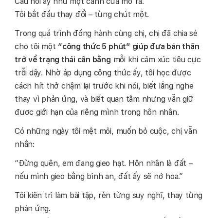
Câu nói ấy như một cánh cửa mở ra.
Tôi bắt đầu thay đổi – từng chút một.
Trong quá trình đồng hành cùng chị, chị đã chia sẻ
cho tôi một
“công thức 5 phút” giúp đưa bản thân
trở về trạng thái cân bằng
mỗi khi cảm xúc tiêu cực
trỗi dậy. Nhờ áp dụng công thức ấy, tôi học được
cách hít thở chậm lại trước khi nói, biết lắng nghe
thay vì phản ứng, và biết quan tâm nhưng vẫn giữ
được giới hạn của riêng mình trong hôn nhân.
Có những ngày tôi mệt mỏi, muốn bỏ cuộc, chị vẫn
nhắn:
“Đừng quên, em đang gieo hạt. Hôn nhân là đất –
nếu mình gieo bằng bình an, đất ấy sẽ nở hoa.”
Tôi kiên trì làm bài tập, rèn từng suy nghĩ, thay từng
phản ứng.