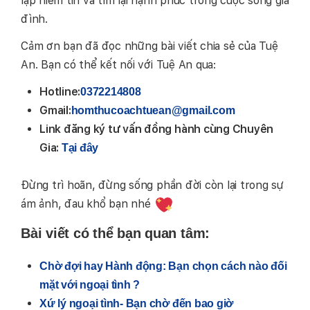
lập niềm tin và tìm lại hạnh phúc trong cuộc sống gia
đình.
Cảm ơn bạn đã đọc những bài viết chia sẻ của Tuệ
An. Bạn có thể kết nối với Tuệ An qua:
Hotline:
0372214808
Gmail:
homthucoachtuean@gmail.com
Link đăng ký tư vấn đồng hành cùng Chuyên
Gia:
Tại đây
Đừng trì hoãn, đừng sống phần đời còn lại trong sự
ám ảnh, đau khổ bạn nhé
Bài viết có thể bạn quan tâm:
Chờ đợi hay Hành động: Bạn chọn cách nào đối
mặt với ngoại tình ?
Xứ lý ngoại tình- Bạn chờ đến bao giờ