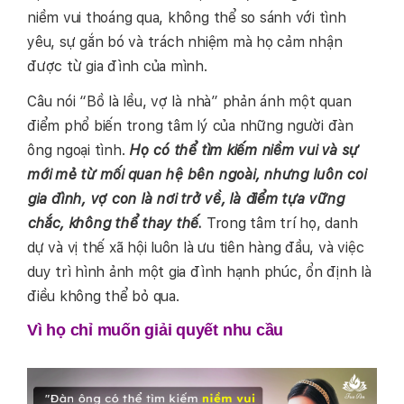
niềm vui thoáng qua, không thể so sánh với tình
yêu, sự gắn bó và trách nhiệm mà họ cảm nhận
được từ gia đình của mình.
Câu nói “Bồ là lều, vợ là nhà” phản ánh một quan
điểm phổ biến trong tâm lý của những người đàn
ông ngoại tình.
Họ có thể tìm kiếm niềm vui và sự
mới mẻ từ mối quan hệ bên ngoài, nhưng luôn coi
gia đình, vợ con là nơi trở về, là điểm tựa vững
chắc, không thể thay thế.
Trong tâm trí họ, danh
dự và vị thế xã hội luôn là ưu tiên hàng đầu, và việc
duy trì hình ảnh một gia đình hạnh phúc, ổn định là
điều không thể bỏ qua.
Vì họ chỉ muốn giải quyết nhu cầu