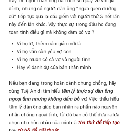
đấy, có người đàn ông đã thực sự quay về với gia
đình, nhưng có người đàn ông “ngựa quen đường
cũ” tiếp tục qua lại dấu giếm với người thứ 3 hết lần
này đến lần khác. Vậy thực sự trong đầu họ đang
toan tính điều gì mà không dám bỏ vợ ?
Vì họ lỡ, thèm cảm giác mới là
Vì họ vẫn còn yêu vợ con
Vì họ muốn có cả vợ và người tình
Hay vì danh dự của bản thân mình
Nếu bạn đang trong hoàn cảnh chung chồng, hãy
cùng Tuệ An đi tìm hiểu
tâm lý thực sự đàn ông
ngoại tình nhưng không dám bỏ vợ.
Việc thấu hiểu
tâm lý đàn ông giúp bạn nhận ra phần nào nguyên
nhân chồng ngoại tình, từ đó bạn có thể đưa ra lựa
chọn cho hôn nhân của mình là
tha thứ để tiếp tục
hay
từ bỏ để giải thoát.