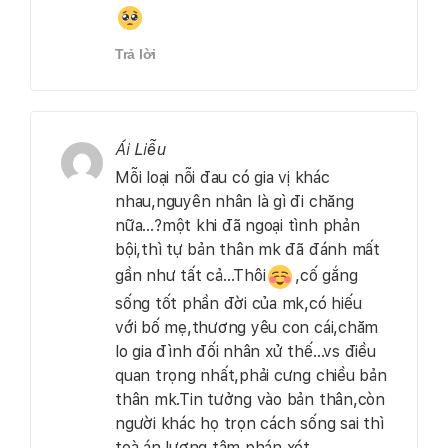
Trả lời
Ái Liễu
Mỗi loại nỗi đau có gia vị khác
nhau,nguyên nhân là gì đi chăng
nữa…?một khi đã ngoại tình phản
bội,thì tự bản thân mk đã đánh mất
gần như tất cả…Thôi
,cố gắng
sống tốt phần đời của mk,có hiếu
với bố mẹ,thương yêu con cái,chăm
lo gia đình đối nhân xử thế…vs điều
quan trọng nhất,phải cưng chiều bản
thân mk.Tin tưởng vào bản thân,còn
người khác họ trọn cách sống sai thì
toà án lương tâm phán xét.