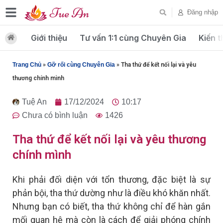
Đăng nhập
Giới thiệu
Tư vấn 1:1 cùng Chuyên Gia
Kiến t
Trang Chủ
»
Gỡ rối cùng Chuyên Gia
»
Tha thứ để kết nối lại và yêu
thương chính mình
Tuệ An
17/12/2024
10:17
Chưa có bình luận
1426
Tha thứ để kết nối lại và yêu thương
chính mình
Khi phải đối diện với tổn thương, đặc biệt là sự
phản bội, tha thứ dường như là điều khó khăn nhất.
Nhưng bạn có biết, tha thứ không chỉ để hàn gắn
mối quan hệ mà còn là cách để giải phóng chính