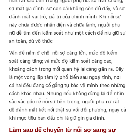
mát rất sâu bên trong người phụ nữ: sợ mất chồng,
sợ mất gia đình, sợ con cái không còn đủ đầy, và sợ
đánh mất vai trò, giá trị của chính mình. Khi nỗi sợ
này chưa được nhận diện và chữa lành, người phụ
nữ dễ tìm đến kiểm soát như một cách để níu giữ sự
an toàn, dù vô thức.
Vấn đề nằm ở chỗ: nỗi sợ càng lớn, mức độ kiểm
soát càng tăng; và mức độ kiểm soát càng cao,
khoảng cách trong mối quan hệ lại càng giãn ra. Đây
là một vòng lặp tâm lý phổ biến sau ngoại tình, nơi
cả hai đều đang cố gắng tự bảo vệ mình theo những
cách khác nhau. Nhưng nếu không dừng lại để nhìn
sâu vào gốc rễ nỗi sợ bên trong, người phụ nữ rất
dễ đánh mất kết nối thật sự với đối phương, ngay cả
khi mục tiêu ban đầu chỉ là giữ gìn gia đình.
Làm sao để chuyển từ nỗi sợ sang sự