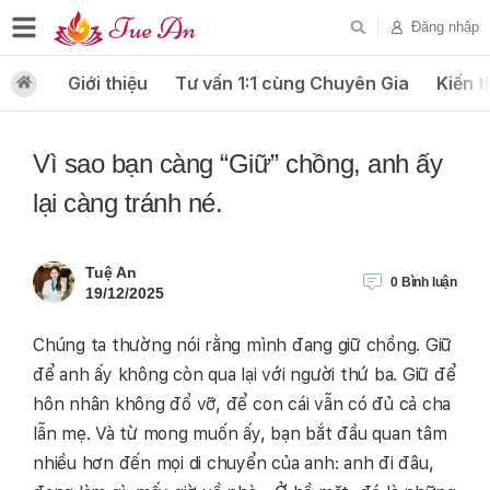
Đăng nhập
Giới thiệu
Tư vấn 1:1 cùng Chuyên Gia
Kiến t
Vì sao bạn càng “Giữ” chồng, anh ấy
lại càng tránh né.
Tuệ An
0
Bình luận
19/12/2025
Chúng ta thường nói rằng mình đang giữ chồng. Giữ
để anh ấy không còn qua lại với người thứ ba. Giữ để
hôn nhân không đổ vỡ, để con cái vẫn có đủ cả cha
lẫn mẹ. Và từ mong muốn ấy, bạn bắt đầu quan tâm
nhiều hơn đến mọi di chuyển của anh: anh đi đâu,