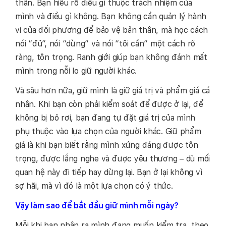
thần. Bạn hiểu rõ điều gì thuộc trách nhiệm của
mình và điều gì không. Bạn không cần quản lý hành
vi của đối phương để bảo vệ bản thân, mà học cách
nói “đủ”, nói “dừng” và nói “tôi cần” một cách rõ
ràng, tôn trọng. Ranh giới giúp bạn không đánh mất
mình trong nỗi lo giữ người khác.
Và sâu hơn nữa, giữ mình là giữ giá trị và phẩm giá cá
nhân. Khi bạn còn phải kiểm soát để được ở lại, để
không bị bỏ rơi, bạn đang tự đặt giá trị của mình
phụ thuộc vào lựa chọn của người khác. Giữ phẩm
giá là khi bạn biết rằng mình xứng đáng được tôn
trọng, được lắng nghe và được yêu thương – dù mối
quan hệ này đi tiếp hay dừng lại. Bạn ở lại không vì
sợ hãi, mà vì đó là một lựa chọn có ý thức.
Vậy làm sao để bắt đầu giữ mình mỗi ngày?
Mỗi khi bạn nhận ra mình đang muốn kiểm tra, theo