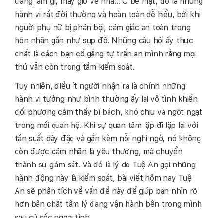
đang làm gì, mấy giờ về nhà… Ở bề mặt, đó là những
hành vi rất đời thường và hoàn toàn dễ hiểu, bởi khi
người phụ nữ bị phản bội, cảm giác an toàn trong
hôn nhân gần như sụp đổ. Những câu hỏi ấy thực
chất là cách bạn cố gắng tự trấn an mình rằng mọi
thứ vẫn còn trong tầm kiểm soát.
Tuy nhiên, điều ít người nhận ra là chính những
hành vi tưởng như bình thường ấy lại vô tình khiến
đối phương cảm thấy bí bách, khó chịu và ngột ngạt
trong mối quan hệ. Khi sự quan tâm lặp đi lặp lại với
tần suất dày đặc và gắn kèm nỗi nghi ngờ, nó không
còn được cảm nhận là yêu thương, mà chuyển
thành sự giám sát. Và đó là lý do Tuệ An gọi những
hành động này là kiểm soát, bài viết hôm nay Tuệ
An sẽ phân tích về vấn đề này để giúp bạn nhìn rõ
hơn bản chất tâm lý đang vận hành bên trong mình
sau cú sốc ngoại tình.