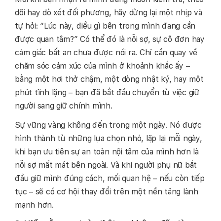
dõi hay dò xét đối phương, hãy dừng lại một nhịp và
tự hỏi: “Lúc này, điều gì bên trong mình đang cần
được quan tâm?” Có thể đó là nỗi sợ, sự cô đơn hay
cảm giác bất an chưa được nói ra. Chỉ cần quay về
chăm sóc cảm xúc của mình ở khoảnh khắc ấy –
bằng một hơi thở chậm, một dòng nhật ký, hay một
phút tĩnh lặng – bạn đã bắt đầu chuyển từ việc giữ
người sang giữ chính mình.
Sự vững vàng không đến trong một ngày. Nó được
hình thành từ những lựa chọn nhỏ, lặp lại mỗi ngày,
khi bạn ưu tiên sự an toàn nội tâm của mình hơn là
nỗi sợ mất mát bên ngoài. Và khi người phụ nữ bắt
đầu giữ mình đúng cách, mối quan hệ – nếu còn tiếp
tục – sẽ có cơ hội thay đổi trên một nền tảng lành
mạnh hơn.