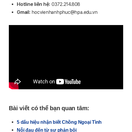
Hotline liên hệ:
0372.214.808
Gmail:
hocvienhanhphuc@hpa.edu.vn
Bài viết có thể bạn quan tâm:
5 dấu hiệu nhận biết Chồng Ngoại Tình
Nỗi đau đến từ sự phản bội