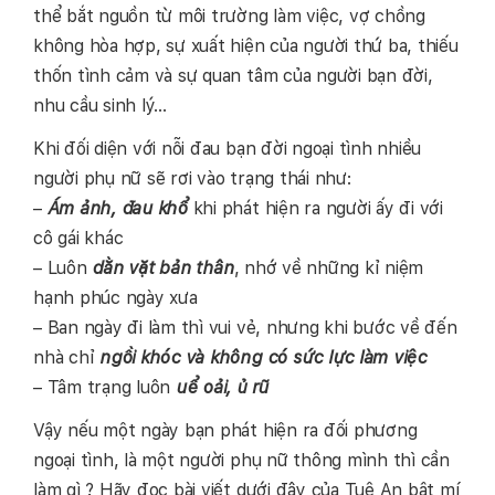
thể bắt nguồn từ môi trường làm việc, vợ chồng
không hòa hợp, sự xuất hiện của người thứ ba, thiếu
thốn tình cảm và sự quan tâm của người bạn đời,
nhu cầu sinh lý…
Khi đối diện với nỗi đau bạn đời ngoại tình nhiều
người phụ nữ sẽ rơi vào trạng thái như:
–
Ám ảnh, đau khổ
khi phát hiện ra người ấy đi với
cô gái khác
– Luôn
dằn vặt bản thân
, nhớ về những kỉ niệm
hạnh phúc ngày xưa
– Ban ngày đi làm thì vui vẻ, nhưng khi bước về đến
nhà chỉ
ngồi khóc và không có sức lực làm việc
– Tâm trạng luôn
uể oải, ủ rũ
Vậy nếu một ngày bạn phát hiện ra đối phương
ngoại tình, là một người phụ nữ thông mình thì cần
làm gì ? Hãy đọc bài viết dưới đây của Tuệ An bật mí